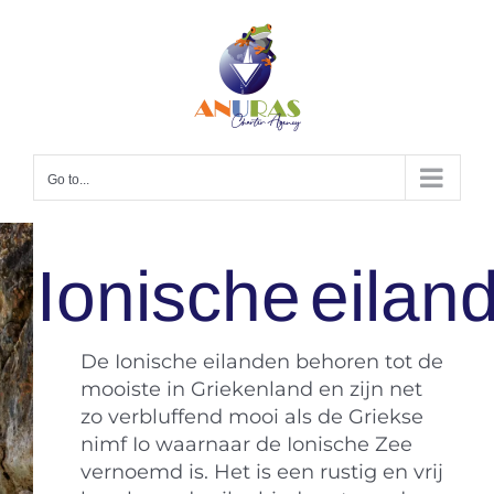
Skip
to
content
Go to...
De Ionische eilanden behoren tot de
mooiste in Griekenland en zijn net
zo verbluffend mooi als de Griekse
nimf Io waarnaar de Ionische Zee
vernoemd is. Het is een rustig en vrij