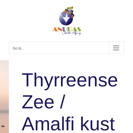
Skip
to
content
Go to...
Thyrreense
Zee /
Amalfi kust