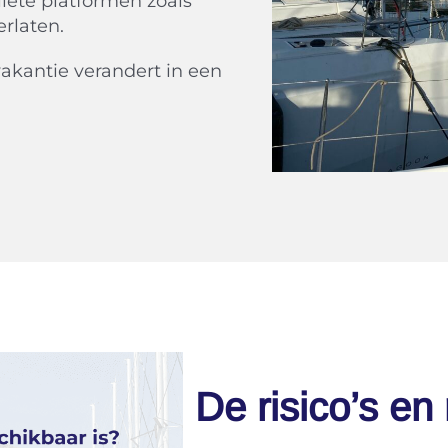
liete platformen zoals
erlaten.
akantie verandert in een
De risico’s en r