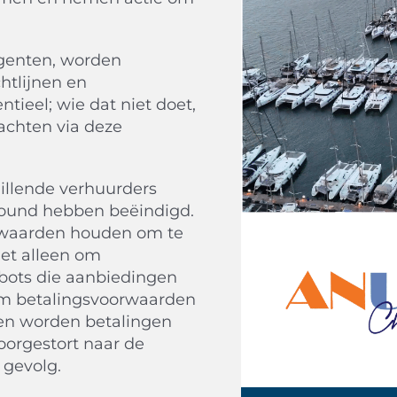
agenten, worden
htlijnen en
tieel; wie dat niet doet,
achten via deze
hillende verhuurders
ound hebben beëindigd.
orwaarden houden om te
iet alleen om
 bots die aanbiedingen
om betalingsvoorwaarden
len worden betalingen
doorgestort naar de
 gevolg.