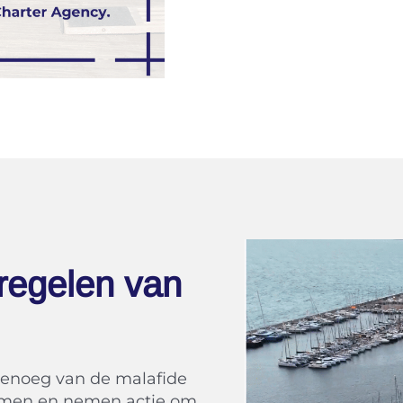
regelen van
enoeg van de malafide
formen en nemen actie om