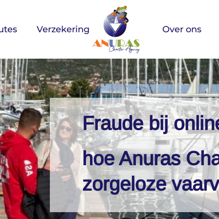
utes
Verzekering
Over ons
Fraude bij onli
hoe Anuras Cha
zorgeloze vaarv